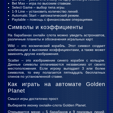
Bet Max – игра по высоким ставкам.
Select Game – выбор типа игры.
1-9 Line – установить количество линий.
Automatic Start – автоматический режим.
Paytable – помощь с финансовыми операциями.
Символы и коэффициенты
На барабанах онлайн слота можно увидеть астронавтов,
различные планеты и обозначения игральных карт.
Wild – это космический корабль. Этот символ создает
комбинации с высокими коэффициентами, а также может
заменять другие изображения.
Scatter – это изображение синего корабля с кольцом.
Данные символы оплачиваются независимо от своего
местоположения. Если игроку выпадает 3 или более
символов, то ему полагается пятнадцать бесплатных
спинов по установленной ставке.
Как играть на автомате Golden
Planet
Смысл игры достаточно прост.
Выбираете иконку онлайн-слота Golden Planet.
Открывается меню – 5 барабанов и 9 призовых линий.