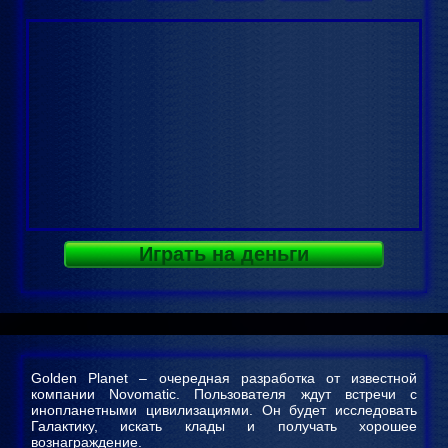
Играть на деньги
Golden Planet – очередная разработка от известной
компании Novomatic. Пользователя ждут встречи с
инопланетными цивилизациями. Он будет исследовать
Галактику, искать клады и получать хорошее
вознаграждение.