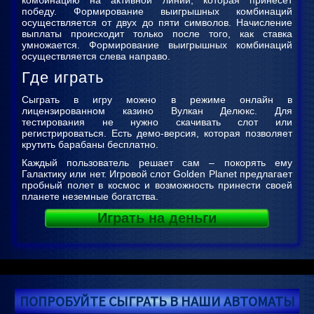
комбинацию на активной линии, которая принесет
победу. Формирование выигрышных комбинаций
осуществляется от двух до пяти символов. Начисление
выплаты происходит только после того, как ставка
умножается. Формирование выигрышных комбинаций
осуществляется слева направо.
Где играть
Сыграть в игру можно в режиме онлайн в
лицензированном казино Вулкан Делюкс. Для
тестирования не нужно скачивать слот или
регистрироваться. Есть демо-версия, которая позволяет
крутить барабаны бесплатно.
Каждый пользователь решает сам – покорять ему
Галактику или нет. Игровой слот Golden Planet предлагает
пробный полет в космос и возможность принести своей
планете неземные богатства.
Играть на деньги
ПОПРОБУЙТЕ СЫГРАТЬ В НАШИ АВТОМАТЫ