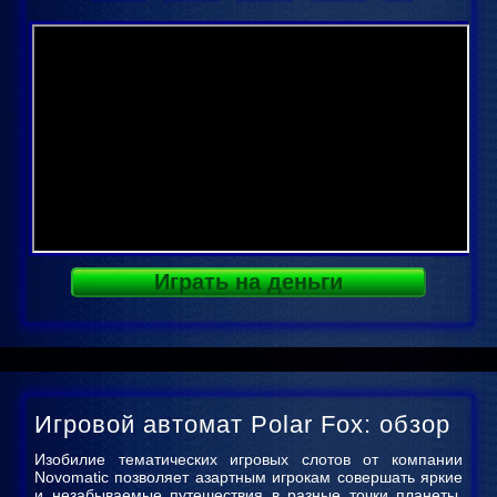
Играть на деньги
Игровой автомат Polar Fox: обзор
Изобилие тематических игровых слотов от компании
Novomatic позволяет азартным игрокам совершать яркие
и незабываемые путешествия в разные точки планеты.