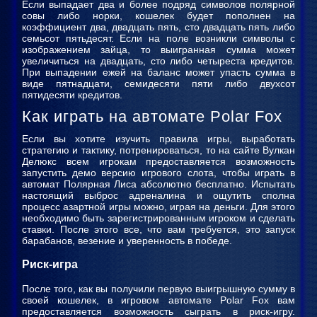
Если выпадает два и более подряд символов полярной
совы либо норки, кошелек будет пополнен на
коэффициент два, двадцать пять, сто двадцать пять либо
семьсот пятьдесят. Если на поле возникли символы с
изображением зайца, то выигранная сумма может
увеличиться на двадцать, сто либо четыреста кредитов.
При выпадении ежей на баланс может упасть сумма в
виде пятнадцати, семидесяти пяти либо двухсот
пятидесяти кредитов.
Как играть на автомате Polar Fox
Если вы хотите изучить правила игры, выработать
стратегию и тактику, потренироваться, то на сайте Вулкан
Делюкс всем игрокам предоставляется возможность
запустить демо версию игрового слота, чтобы играть в
автомат Полярная Лиса абсолютно бесплатно. Испытать
настоящий выброс адреналина и ощутить сполна
процесс азартной игры можно, играя на деньги. Для этого
необходимо быть зарегистрированным игроком и сделать
ставки. После этого все, что вам требуется, это запуск
барабанов, везение и уверенность в победе.
Риск-игра
После того, как вы получили первую выигрышную сумму в
своей кошелек, в игровом автомате Polar Fox вам
предоставляется возможность сыграть в риск-игру.