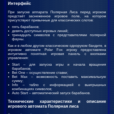
Интерфейс
При запуске аппарата Полярная Лиса перед игроком
предстаёт заснеженное игровое поле, на котором
присутствуют привычные для классических слотов:
пять барабанов;
девять доступных игровых линий;
тринадцать символов с представителями полярной
фауны.
Как и в любом другом классическом одноруком бандите, в
игровом автомате Polar Fox игроку предоставлена
интуитивно понятная игровая панель с кнопками
управления:
Start – для запуска игры и начала вращения
барабанов;
Bet One – осуществление ставки;
Bet Max – возможность поставить максимальную
сумму;
Info – табло с информацией о выигрышных
комбинациях символов;
Auto Start – автоматический запуск барабанов.
Технические характеристики и описание
игрового автомата Полярная лиса