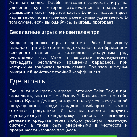
Активная кнопка Double позволяет запускать игру на
удвоение, суть которой заключается в правильном
угадывании масти скрытой карты. Если вы назвали цвет
карты верно, то выигранная ранее сумма удваивается. В
том случае, если вы ошиблись, выигрыш прогорает.
Бесплатные игры с множителем три
Когда в процессе игры в автомат Polar Fox игроку
выпадает три и более подряд символов с изображением
северного сияния, то становится доступным ряд
бесплатных игр. Спин в автомате подразумевает
пятнадцать бесплатных вращений барабанов, при
которых не требуется делать ставки. При этом в случае
выигрышей действует тройной коэффициент.
Где играть
Где найти и сыграть в игровой автомат Polar Fox, и при
этом знать, что вас не обманут? Конечно же в онлайн
казино Вулкан Делюкс, которое пользуется заслуженной
популярностью среди заядлых гемблеров и имеет
отличную репутацию. У нас вы сможете получить
круглосуточную техподдержку, вносить и выводить
денежные средства через любую удобную платёжную
систему, а также быть уверенными в честности и
прозрачности игрового процесса.