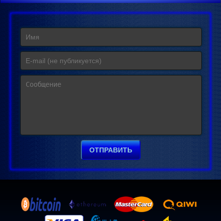
ОТПРАВИТЬ